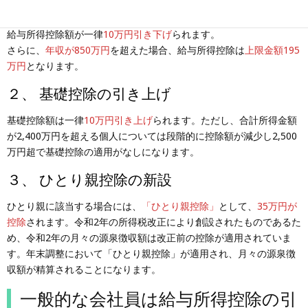
１、 給与所得控除の引き下げ
給与所得控除額が一律
10万円引き下げ
られます。
さらに、
年収が850万円
を超えた場合、給与所得控除は
上限金額195
万円
となります。
２、 基礎控除の引き上げ
基礎控除額は一律
10万円引き上げ
られます。ただし、合計所得金額
が2,400万円を超える個人については段階的に控除額が減少し2,500
万円超で基礎控除の適用がなしになります。
３、 ひとり親控除の新設
ひとり親に該当する場合には、
「ひとり親控除」
として、
35万円が
控除
されます。令和2年の所得税改正により創設されたものであるた
め、令和2年の月々の源泉徴収額は改正前の控除が適用されていま
す。年末調整において「ひとり親控除」が適用され、月々の源泉徴
収額が精算されることになります。
一般的な会社員は給与所得控除の引