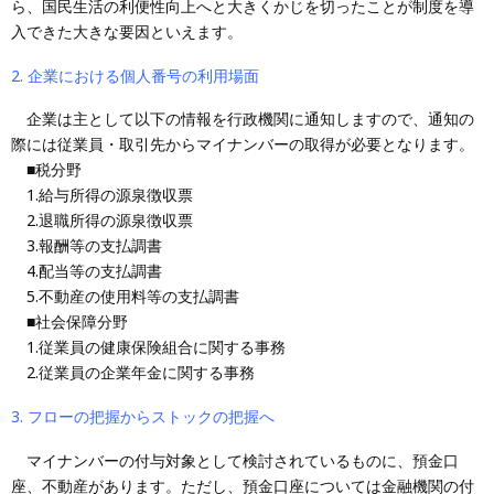
ら、国民生活の利便性向上へと大きくかじを切ったことが制度を導
入できた大きな要因といえます。
2. 企業における個人番号の利用場面
企業は主として以下の情報を行政機関に通知しますので、通知の
際には従業員・取引先からマイナンバーの取得が必要となります。
■税分野
1.給与所得の源泉徴収票
2.退職所得の源泉徴収票
3.報酬等の支払調書
4.配当等の支払調書
5.不動産の使用料等の支払調書
■社会保障分野
1.従業員の健康保険組合に関する事務
2.従業員の企業年金に関する事務
3. フローの把握からストックの把握へ
マイナンバーの付与対象として検討されているものに、預金口
座、不動産があります。ただし、預金口座については金融機関の付