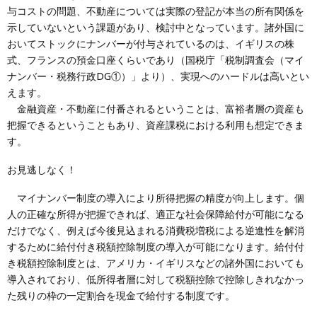
与コストの問題、不動産については実際の登記が本当の所有関係を
示していないという課題があり、検討中となっています。諸外国に
おいてストックにナンバーが付与されているのは、イギリスの株
式、フランスの預金口座くらいであり（国税庁「税制調査会（マイ
ナンバー・税務行政DG①）」より）、実現へのハードルは高いとい
えます。
金融資産・不動産に付番されるということは、富裕者層の資産も
把握できるということもあり、資産課税における利用も想定できま
す。
お見逃しなく！
マイナンバー制度の導入により所得把握の精度が向上します。個
人の正確な所得が把握できれば、適正な社会保障給付が可能になる
だけでなく、例えば今後見込まれる消費税増税による逆進性を解消
するために給付付き税額控除制度の導入が可能になります。給付付
き税額控除制度とは、アメリカ・イギリスなどの諸外国においても
導入されており、低所得者層に対して税額控除で控除しきれなかっ
た残りの枠の一定割合を現金で給付する制度です。